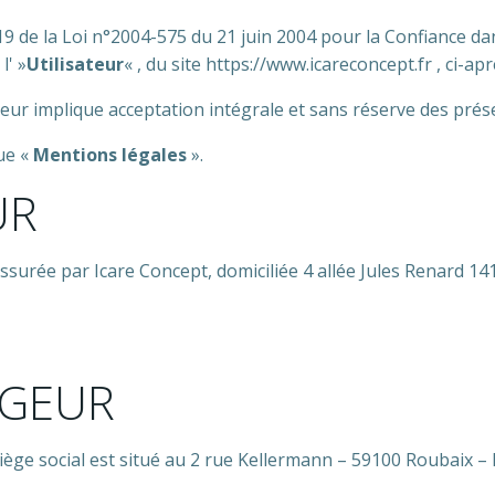
9 de la Loi n°2004-575 du 21 juin 2004 pour la Confiance dans
l' »
Utilisateur
« , du site https://www.icareconcept.fr , ci-apr
sateur implique acceptation intégrale et sans réserve des pré
que «
Mentions légales
».
UR
t assurée par Icare Concept, domiciliée 4 allée Jules Renard 14
RGEUR
siège social est situé au 2 rue Kellermann – 59100 Roubaix –