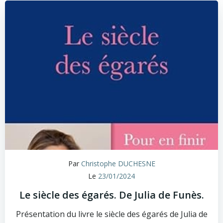
Par
Christophe DUCHESNE
Le
23/01/2024
Le siècle des égarés. De Julia de Funès.
Présentation du livre le siècle des égarés de Julia de