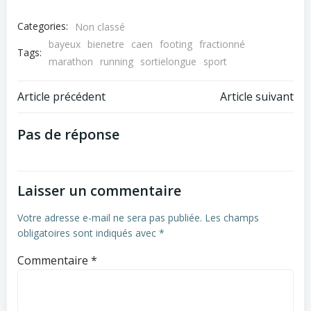
Categories:
Non classé
bayeux
bienetre
caen
footing
fractionné
Tags:
marathon
running
sortielongue
sport
Navigation
Navigation
Article précédent
Article suivant
de
de
Pas de réponse
l’article
l’article
Laisser un commentaire
Votre adresse e-mail ne sera pas publiée.
Les champs
obligatoires sont indiqués avec
*
Commentaire
*