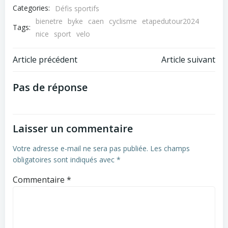
Categories:
Défis sportifs
bienetre
byke
caen
cyclisme
etapedutour2024
Tags:
nice
sport
velo
Navigation
Navigation
Article précédent
Article suivant
de
de
Pas de réponse
l’article
l’article
Laisser un commentaire
Votre adresse e-mail ne sera pas publiée.
Les champs
obligatoires sont indiqués avec
*
Commentaire
*