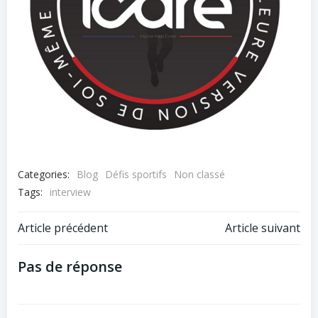
Categories:
Blog
Défis sportifs
Non classé
Tags:
interview
Navigation
Navigation
Article précédent
Article suivant
de
de
Pas de réponse
l’article
l’article