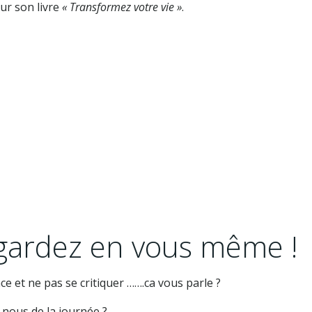
our son livre
« Transformez votre vie »
.
egardez en vous même !
ce et ne pas se critiquer …….ca vous parle ?
nous de la journée ?