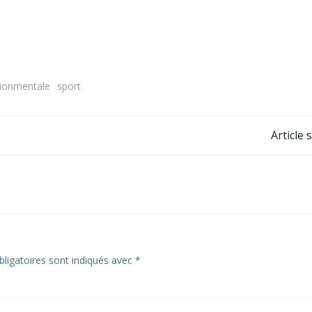
tionmentale
sport
Navigation
Article 
de
l’article
ligatoires sont indiqués avec
*