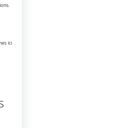
ions.
es ici
s