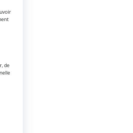
ouvoir
ment
r, de
nelle