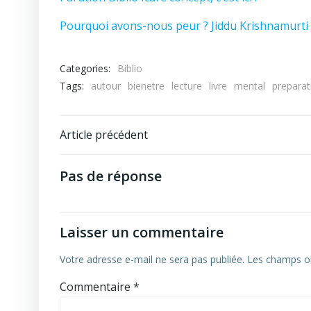
Pourquoi avons-nous peur ? Jiddu Krishnamurti
Categories:
Biblio
Tags:
autour
bienetre
lecture
livre
mental
prepara
Navigation
Article précédent
de
Pas de réponse
l’article
Laisser un commentaire
Votre adresse e-mail ne sera pas publiée.
Les champs ob
Commentaire
*