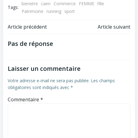
bienetre
caen
Commerce
FEMME
fille
Tags:
Patrimoine
running
sport
Navigation
Navigation
Article précédent
Article suivant
de
de
Pas de réponse
l’article
l’article
Laisser un commentaire
Votre adresse e-mail ne sera pas publiée.
Les champs
obligatoires sont indiqués avec
*
Commentaire
*