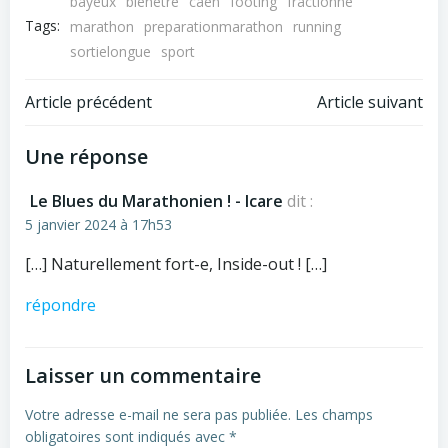
bayeux
bienetre
caen
footing
fractionné
Tags:
marathon
preparationmarathon
running
sortielongue
sport
Navigation
Navigation
Article précédent
Article suivant
de
de
Une réponse
l’article
l’article
Le Blues du Marathonien ! - Icare
dit :
5 janvier 2024 à 17h53
[…] Naturellement fort-e, Inside-out ! […]
répondre
Laisser un commentaire
Votre adresse e-mail ne sera pas publiée.
Les champs
obligatoires sont indiqués avec
*